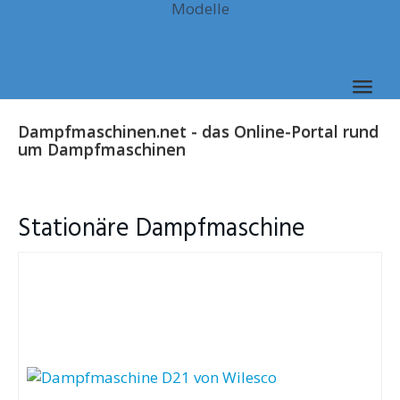
Modelle
Skip
to
main
content
Togg
navig
Dampfmaschinen.net - das Online-Portal rund
um Dampfmaschinen
Stationäre Dampfmaschine