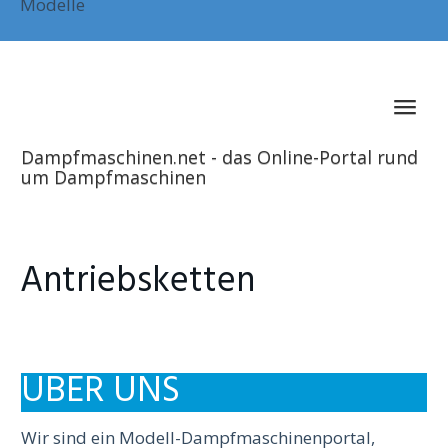
to
Modelle
main
content
Togg
navig
Dampfmaschinen.net - das Online-Portal rund
um Dampfmaschinen
Antriebsketten
ÜBER UNS
Wir sind ein Modell-Dampfmaschinenportal,