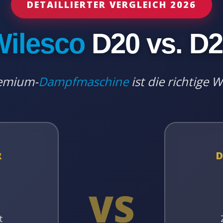
DETAILLIERTER VERGLEICH 2026
Wilesco
D20 vs. D
emium-
Dampfmaschine
ist die richtige W
R
VS
t