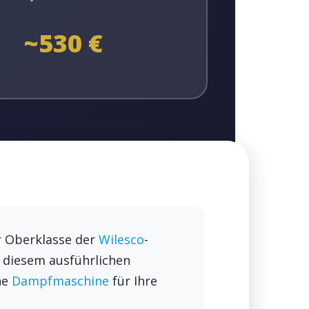
~530 €
r Oberklasse der
Wilesco
-
 diesem ausführlichen
he
Dampfmaschine
für Ihre