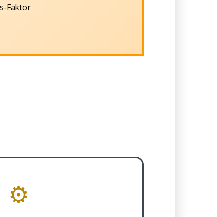
s-Faktor
⚙️