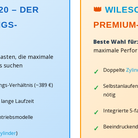
20 – DER
👑
WILES
NGS-
PREMIUM
Beste Wahl für:
maximale Perfor
asten, die maximale
is suchen
Doppelte
Zylin
ngs-Verhältnis (~389 €)
Selbstanlaufen
nötig
 lange Laufzeit
Integrierte 5-
Antriebsmodelle
Beeindruckend
ylinder
)