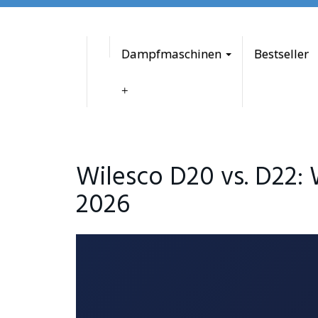
to
main
content
Dampfmaschinen
Bestseller
Wilesco D20 vs. D22: 
2026