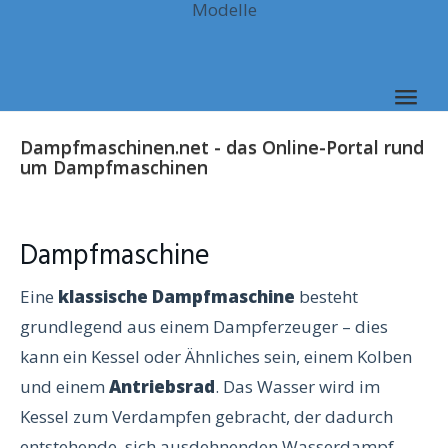
Modelle
Skip
to
main
content
Togg
navig
Dampfmaschinen.net - das Online-Portal rund
um Dampfmaschinen
Dampfmaschine
Eine
klassische Dampfmaschine
besteht
grundlegend aus einem Dampferzeuger – dies
kann ein Kessel oder Ähnliches sein, einem Kolben
und einem
Antriebsrad
. Das Wasser wird im
Kessel zum Verdampfen gebracht, der dadurch
entstehende, sich ausdehnenden Wasserdampf