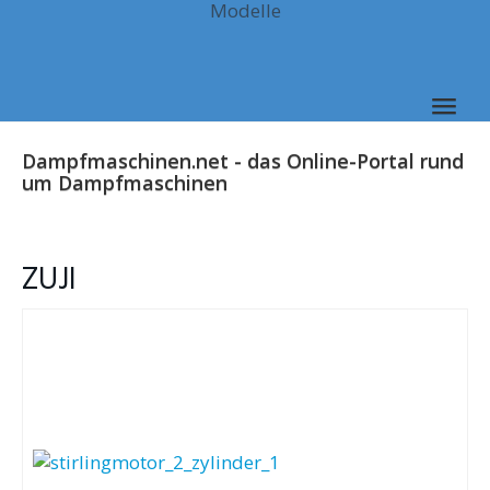
Modelle
Skip
to
main
content
Togg
navig
Dampfmaschinen.net - das Online-Portal rund
um Dampfmaschinen
ZUJI