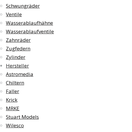
Schwungräder
Ventile
Wasserablaufhähne
Wasserablaufventile
Zahnräder
Zugfedern
Zylinder
Hersteller
Astromedia
Chiltern
Faller
Krick
MRKE
Stuart Models
Wilesco