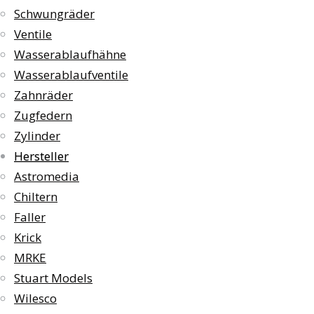
Schwungräder
Ventile
Wasserablaufhähne
Wasserablaufventile
Zahnräder
Zugfedern
Zylinder
Hersteller
Astromedia
Chiltern
Faller
Krick
MRKE
Stuart Models
Wilesco