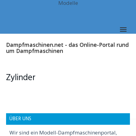
Modelle
Skip
to
main
content
Togg
navig
Dampfmaschinen.net - das Online-Portal rund
um Dampfmaschinen
Zylinder
ÜBER UNS
Wir sind ein Modell-Dampfmaschinenportal,