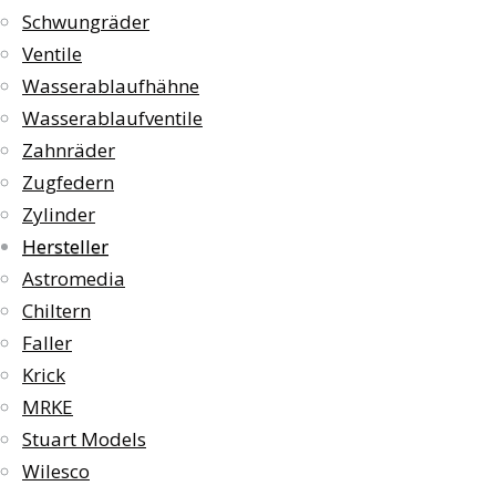
Schwungräder
Ventile
Wasserablaufhähne
Wasserablaufventile
Zahnräder
Zugfedern
Zylinder
Hersteller
Astromedia
Chiltern
Faller
Krick
MRKE
Stuart Models
Wilesco