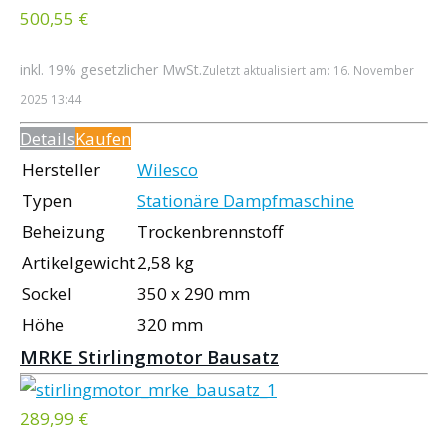
500,55 €
inkl. 19% gesetzlicher MwSt.
Zuletzt aktualisiert am: 16. November
2025 13:44
Details
Kaufen
Hersteller
Wilesco
Typen
Stationäre Dampfmaschine
Beheizung
Trockenbrennstoff
Artikelgewicht
2,58 kg
Sockel
350 x 290 mm
Höhe
320 mm
MRKE Stirlingmotor Bausatz
289,99 €