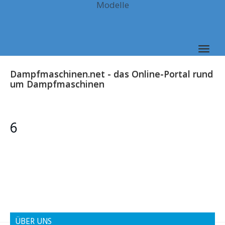
Modelle
Skip
to
main
content
Togg
navig
Dampfmaschinen.net - das Online-Portal rund
um Dampfmaschinen
6
ÜBER UNS