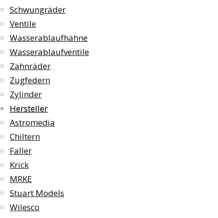
Schwungräder
Ventile
Wasserablaufhähne
Wasserablaufventile
Zahnräder
Zugfedern
Zylinder
Hersteller
Astromedia
Chiltern
Faller
Krick
MRKE
Stuart Models
Wilesco