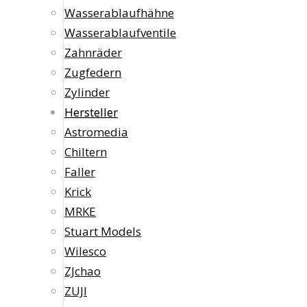
Wasserablaufhähne
Wasserablaufventile
Zahnräder
Zugfedern
Zylinder
Hersteller
Astromedia
Chiltern
Faller
Krick
MRKE
Stuart Models
Wilesco
ZJchao
ZUJI