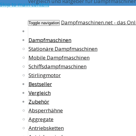
Vergleich und Ratgeber für Dampfmaschine
Skip to main content
Dampfmaschinen.net - das On
Toggle navigation
Dampfmaschinen
Stationäre Dampfmaschinen
Mobile Dampfmaschinen
Schiffsdampfmaschinen
Stirlingmotor
Bestseller
Vergleich
Zubehör
Absperrhähne
Aggregate
Antriebsketten