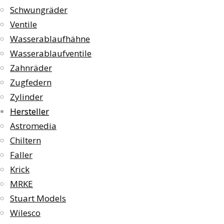
Schwungräder
Ventile
Wasserablaufhähne
Wasserablaufventile
Zahnräder
Zugfedern
Zylinder
Hersteller
Astromedia
Chiltern
Faller
Krick
MRKE
Stuart Models
Wilesco