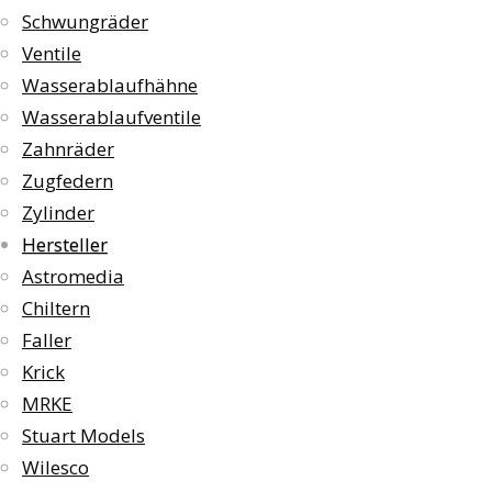
Schwungräder
Ventile
Wasserablaufhähne
Wasserablaufventile
Zahnräder
Zugfedern
Zylinder
Hersteller
Astromedia
Chiltern
Faller
Krick
MRKE
Stuart Models
Wilesco