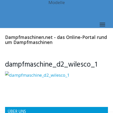
Modelle
Skip
to
main
content
Togg
navig
Dampfmaschinen.net - das Online-Portal rund
um Dampfmaschinen
dampfmaschine_d2_wilesco_1
ÜBER UNS