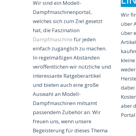
LI
Wir sind ein Modell-
Dampfmaschinenportal,
Wir fi
welches sich zum Ziel gesetzt
über A
hat, die Faszination
über e
Dampfmaschine
für jeden
Artike
einfach zugänglich zu machen.
kaufen
In regelmäßigen Abständen
kleine
veröffentlichen wir nützliche und
weder
interessante Ratgeberartikel
Herste
und bieten auch eine große
dabei 
Auswahl an Modell-
Kosten
Dampfmaschinen mitsamt
aber 
passendem Zubehör an. Wir
Portal
freuen uns, wenn unsere
Begeisterung für dieses Thema