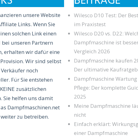
NKS
BEITRÄGE
nanzieren unsere Website
Wilesco D10 Test: Der Best
ffiliate Links. Wenn Sie
im Praxistest
inen solchen Link einen
Wilesco D20 vs. D22: Welc
Dampfmaschine ist besser
l bei unseren Partnern
Vergleich 2026
, erhalten wir dafür eine
Dampfmaschine kaufen 2
 Provision. Wir sind selbst
Der ultimative Kaufratgeb
 Verkäufer noch
Dampfmaschine Wartung
ller. Für Sie entstehen
Pflege: Der komplette Gui
KEINE zusätzlichen
2025
. Sie helfen uns damit
Meine Dampfmaschine läu
das Dampfmaschinen.net
nicht
 weiter zu betreiben.
Einfach erklärt: Wirkungs
einer Dampfmaschine