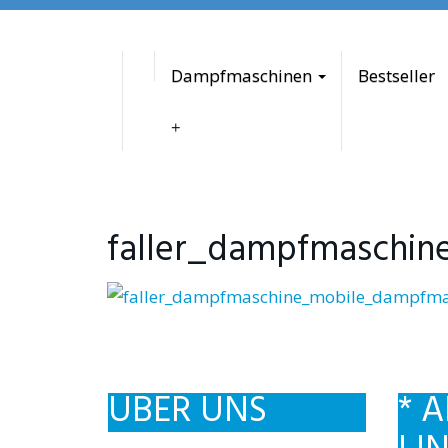
to
main
content
Dampfmaschinen
Bestseller
faller_dampfmaschi
ÜBER UNS
* A