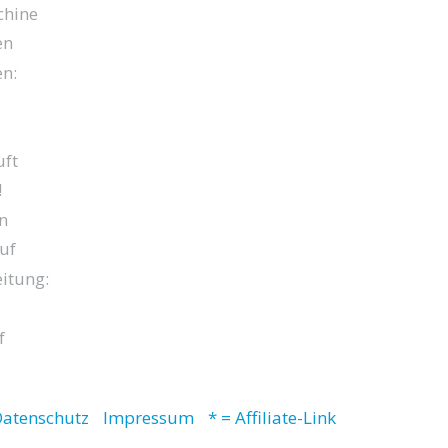
chine
en
en:
ft
!
n
uf
itung:
f
atenschutz
Impressum
* = Affiliate-Link