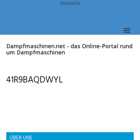
Modelle
Skip
to
main
content
Togg
navig
Dampfmaschinen.net - das Online-Portal rund
um Dampfmaschinen
41R9BAQDWYL
ÜBER UNS