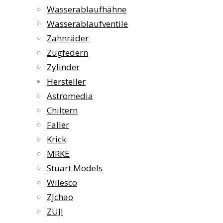
Wasserablaufhähne
Wasserablaufventile
Zahnräder
Zugfedern
Zylinder
Hersteller
Astromedia
Chiltern
Faller
Krick
MRKE
Stuart Models
Wilesco
ZJchao
ZUJI