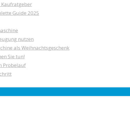
 Kaufratgeber
lette Guide 2025
maschine
zeugung nutzen
chine als Weihnachtsgeschenk
en Sie tun!
n Probelauf
hritt