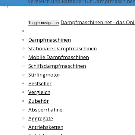
Vergleich und Ratgeber für Dampfmaschine
Skip to main content
Dampfmaschinen.net - das On
Toggle navigation
Dampfmaschinen
Stationäre Dampfmaschinen
Mobile Dampfmaschinen
Schiffsdampfmaschinen
Stirlingmotor
Bestseller
Vergleich
Zubehör
Absperrhähne
Aggregate
Antriebsketten