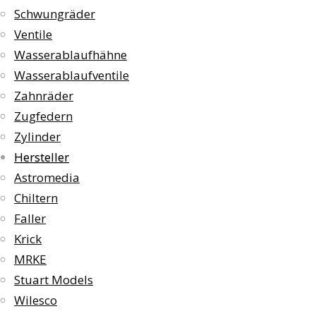
Schwungräder
Ventile
Wasserablaufhähne
Wasserablaufventile
Zahnräder
Zugfedern
Zylinder
Hersteller
Astromedia
Chiltern
Faller
Krick
MRKE
Stuart Models
Wilesco