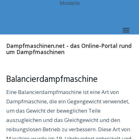
Modelle
Skip
to
main
content
Togg
navig
Dampfmaschinen.net - das Online-Portal rund
um Dampfmaschinen
Balancierdampfmaschine
Eine Balancierdampfmaschine ist eine Art von
Dampfmaschine, die ein Gegengewicht verwendet,
um das Gewicht der beweglichen Teile
auszugleichen und das Gleichgewicht und den
reibungslosen Betrieb zu verbessern. Diese Art von
Maschine wurde im 19. Jahrhundert entwickelt und