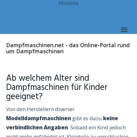
Modelle
Skip
to
main
content
Togg
navig
Dampfmaschinen.net - das Online-Portal rund
um Dampfmaschinen
Ab welchem Alter sind
Dampfmaschinen für Kinder
geeignet?
Von den Herstellern diverser
Modelldampfmaschinen
gibt es dazu
keine
verbindlichen Angaben
. Sobald ein Kind jedoch
nicht mehr gefährdet ist, Kleinteile zu verschlucken