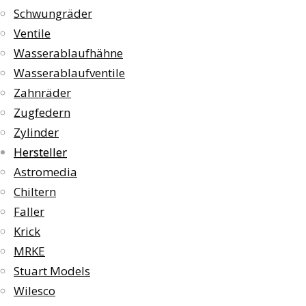
Schwungräder
Ventile
Wasserablaufhähne
Wasserablaufventile
Zahnräder
Zugfedern
Zylinder
Hersteller
Astromedia
Chiltern
Faller
Krick
MRKE
Stuart Models
Wilesco