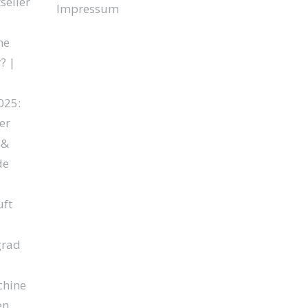
seller
Impressum
he
? |
025:
er
 &
de
ft
grad
chine
en