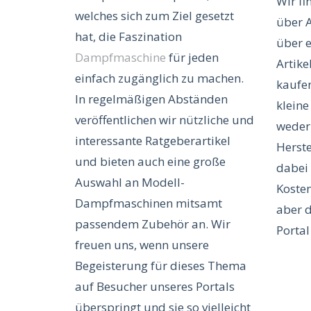
Wir fi
welches sich zum Ziel gesetzt
über A
hat, die Faszination
über e
Dampfmaschine
für jeden
Artike
einfach zugänglich zu machen.
kaufen
In regelmäßigen Abständen
kleine
veröffentlichen wir nützliche und
weder
interessante Ratgeberartikel
Herste
und bieten auch eine große
dabei 
Auswahl an Modell-
Kosten
Dampfmaschinen mitsamt
aber 
passendem Zubehör an. Wir
Portal
freuen uns, wenn unsere
Begeisterung für dieses Thema
auf Besucher unseres Portals
überspringt und sie so vielleicht