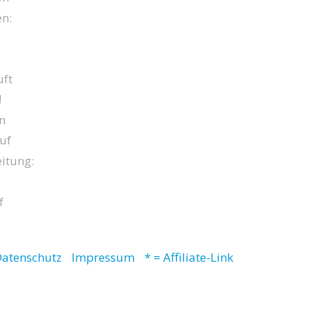
en:
ft
!
n
uf
itung:
f
atenschutz
Impressum
* = Affiliate-Link