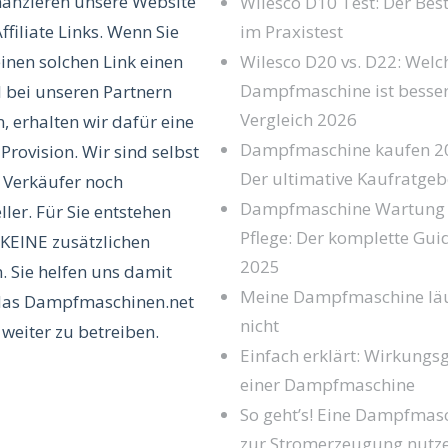
nanzieren unsere Website
Wilesco D10 Test: Der Best
ffiliate Links. Wenn Sie
im Praxistest
inen solchen Link einen
Wilesco D20 vs. D22: Welc
Dampfmaschine ist besser
l bei unseren Partnern
Vergleich 2026
, erhalten wir dafür eine
Dampfmaschine kaufen 2
 Provision. Wir sind selbst
Der ultimative Kaufratgeb
 Verkäufer noch
Dampfmaschine Wartung
ller. Für Sie entstehen
Pflege: Der komplette Gui
KEINE zusätzlichen
2025
. Sie helfen uns damit
Meine Dampfmaschine läu
das Dampfmaschinen.net
nicht
 weiter zu betreiben.
Einfach erklärt: Wirkungs
einer Dampfmaschine
So geht’s! Eine Dampfmas
zur Stromerzeugung nutz